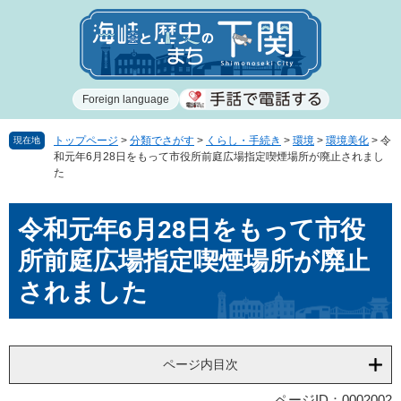
ペ
メ
ー
ニ
ジ
ュ
の
ー
先
を
Foreign language
頭
飛
で
ば
す
し
トップページ
>
分類でさがす
>
くらし・手続き
>
環境
>
環境美化
>
令
現在地
和元年6月28日をもって市役所前庭広場指定喫煙場所が廃止されまし
。
て
た
本
文
本
へ
令和元年6月28日をもって市役
文
所前庭広場指定喫煙場所が廃止
されました
ページ内目次
ページID：0002002