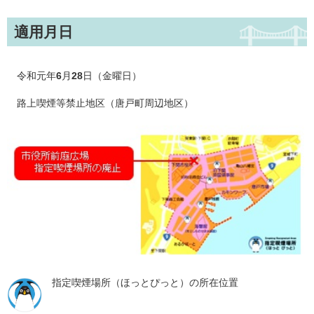
適用月日
令和元年
6
月
28
日（金曜日）
路上喫煙等禁止地区（唐戸町周辺地区）
指定喫煙場所（ほっとぴっと）の所在位置