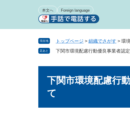
ペ
メ
ー
ニ
本文へ
Foreign language
ジ
ュ
の
ー
先
を
頭
飛
トップページ
>
組織でさがす
>
環
現在地
で
ば
下関市環境配慮行動優良事業者認
足あと
す
し
。
て
本
本
文
文
下関市環境配慮行
へ
て