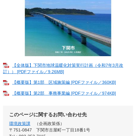
【全体版】下関市地球温暖化対策実行計画（令和7年3月改
訂）） [PDFファイル／9.26MB]
【概要版】第1部 区域施策編 [PDFファイル／360KB]
【概要版】第2部 事務事業編 [PDFファイル／974KB]
このページに関するお問い合わせ先
環境政策課
企画政策係
〒751-0847
下関市古屋町一丁目18番1号