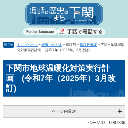
ペ
メ
ー
ニ
ジ
ュ
の
ー
先
を
Foreign language
頭
飛
で
ば
す
し
トップページ
>
組織でさがす
>
環境部
>
環境政策課
>
下関市地球温暖
現在地
化対策実行計画 (令和7年（2025年）3月改訂)
。
て
本
本
文
下関市地球温暖化対策実行計
文
へ
画 (令和7年（2025年）3月改
訂)
ページ内目次
ページID：0087836