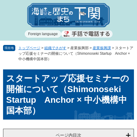
ペ
メ
ー
ニ
ジ
ュ
の
ー
先
を
Foreign language
頭
飛
で
ば
す
し
トップページ
>
組織でさがす
>
産業振興部
>
産業振興課
>
スタートア
現在地
ップ応援セミナーの開催について（Shimonoseki Startup Anchor ×
。
て
中小機構中国本部）
本
文
本
へ
スタートアップ応援セミナーの
文
開催について（Shimonoseki
Startup Anchor × 中小機構中
国本部）
ページ内目次