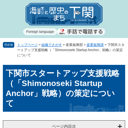
ペ
メ
ー
ニ
ジ
ュ
の
ー
先
を
Foreign language
頭
飛
で
ば
す
し
トップページ
>
組織でさがす
>
産業振興部
>
産業振興課
>
下関市スタ
現在地
ートアップ支援戦略（「Shimonoseki Startup Anchor」戦略）の策定
。
て
について
本
文
本
へ
下関市スタートアップ支援戦略
文
（「Shimonoseki Startup
Anchor」戦略）の策定につい
て
ページ内目次