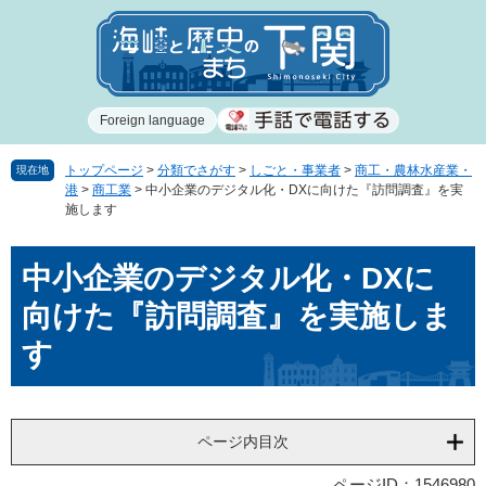
ペ
メ
ー
ニ
ジ
ュ
の
ー
先
を
Foreign language
頭
飛
で
ば
す
し
トップページ
>
分類でさがす
>
しごと・事業者
>
商工・農林水産業・
現在地
港
>
商工業
>
中小企業のデジタル化・DXに向けた『訪問調査』を実
。
て
施します
本
文
本
へ
中小企業のデジタル化・DXに
文
向けた『訪問調査』を実施しま
す
ページ内目次
ページID：1546980