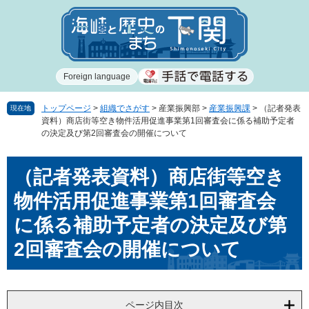
ペ
メ
ー
ニ
ジ
ュ
の
ー
先
を
Foreign language
頭
飛
で
ば
す
し
トップページ
>
組織でさがす
>
産業振興部
>
産業振興課
>
（記者発表
現在地
資料）商店街等空き物件活用促進事業第1回審査会に係る補助予定者
。
て
の決定及び第2回審査会の開催について
本
文
本
へ
（記者発表資料）商店街等空き
文
物件活用促進事業第1回審査会
に係る補助予定者の決定及び第
2回審査会の開催について
ページ内目次