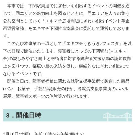
本市では、下関駅周辺でにぎわいを創出するイベントの開催を通
じて、同エリアの魅力向上を図るとともに、同エリアを人々の集う
公共空間としていく「エキマチ広場周辺にぎわい創出イベント等企
画運営業務」をエキマチ下関推進協議会に委託して運営しておりま
す。
このたび本事業の一環として「エキマチうきうき♪フェスタ」を以
下の日程で開催いたします。障害者にとっての下関駅前(＝エキマ
チ)の親しみやすさ向上と来街者に対する障害者支援活動の認知度向
上を図りつつ、幅広い層の来訪を促し、継続的なにぎわい創出につ
なげるイベントです。
開催当日は、障害者福祉に関わる就労支援事業所で製造した商品
(パン、お菓子、手芸品等)販売のほか、各就労支援事業所のパネル
展示、障害者スポーツの体験等が行われます。
3．開催日時
3月18日(土曜) 午前10時から午後4時まで