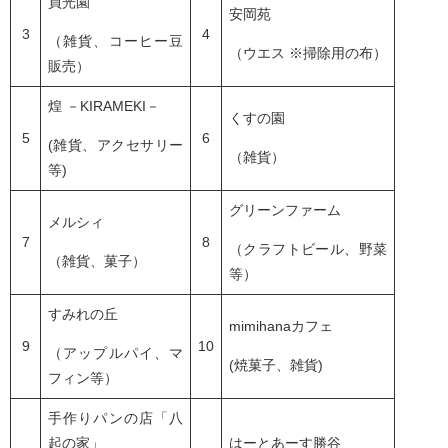
員光園
安岡苑
3
4
（雑貨、コーヒー豆
（ウエス ※掃除用の布）
販売）
煌 －KIRAMEKI－
くすの園
5
6
(雑貨、アクセサリー
（雑貨）
等)
グリーンファーム
メルシィ
7
8
（クラフトビール、野菜
（雑貨、菓子）
等）
すみれの丘
mimihanaカフェ
9
10
（アップルパイ、マ
(焼菓子、雑貨)
フィン等）
手作りパンの店「八
起の家」
はーとあーす勝谷