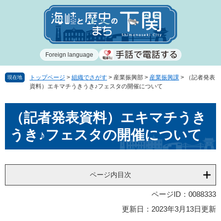
ペ
メ
ー
ニ
ジ
ュ
の
ー
先
を
Foreign language
頭
飛
で
ば
す
し
トップページ
>
組織でさがす
>
産業振興部
>
産業振興課
>
（記者発表
現在地
資料）エキマチうきうき♪フェスタの開催について
。
て
本
本
文
（記者発表資料）エキマチうき
文
へ
うき♪フェスタの開催について
ページ内目次
ページID：0088333
更新日：2023年3月13日更新