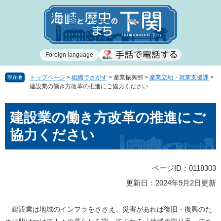
ペ
メ
ー
ニ
ジ
ュ
の
ー
先
を
Foreign language
頭
飛
で
ば
す
し
トップページ
>
組織でさがす
>
産業振興部
>
産業立地・就業支援課
>
現在地
建設業の働き方改革の推進にご協力ください
。
て
本
本
文
建設業の働き方改革の推進にご
文
へ
協力ください
ページID：0118303
更新日：2024年9月2日更新
建設業は地域のインフラをささえ、災害があれば復旧・復興のた