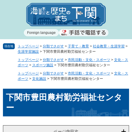
ペ
メ
ー
ニ
ジ
ュ
の
ー
先
を
Foreign language
頭
飛
で
ば
す
し
トップページ
>
分類でさがす
>
子育て・教育
>
社会教育・生涯学習
>
現在地
生涯学習施設
>
下関市豊田農村勤労福祉センター
。
て
本
トップページ
>
分類でさがす
>
市民活動・文化・スポーツ
>
文化・ス
文
ポーツ
>
スポーツ施設
>
下関市豊田農村勤労福祉センター
へ
トップページ
>
分類でさがす
>
市民活動・文化・スポーツ
>
文化・ス
ポーツ
>
文化施設
>
下関市豊田農村勤労福祉センター
本
下関市豊田農村勤労福祉センタ
文
ー
ページ内目次