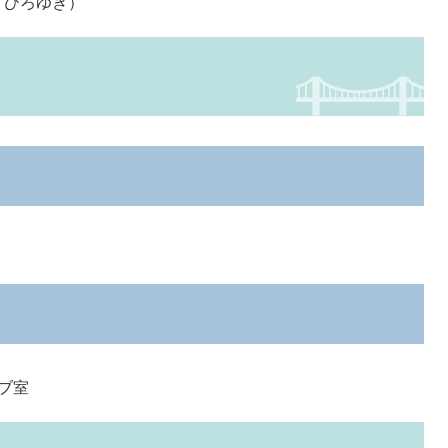
 ひろゆき）
ブ室