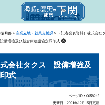
業振興部
>
産業立地・就業支援課
>
（記者発表資料）株式会社
設備増強及び新倉庫建設協定調印式
株式会社タクス 設備増強及
調印式
ページID：0058249
更新日：2021年12月15日更新