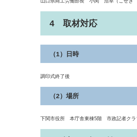
山口県商工労働部長 小関 浩幸（こせき
4 取材対応
（1）日時
調印式終了後
（2）場所
下関市役所 本庁舎東棟5階 市政記者クラ