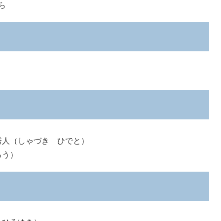
ら
秀人（しゃづき ひでと）
ろう）