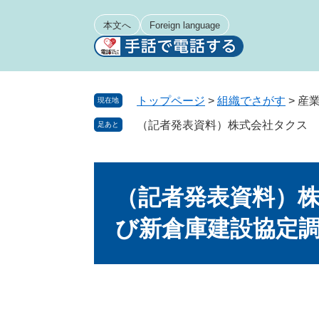
ペ
メ
ー
ニ
本文へ
Foreign language
ジ
ュ
の
ー
先
を
頭
飛
トップページ
>
組織でさがす
>
産
現在地
で
ば
（記者発表資料）株式会社タクス 
足あと
す
し
。
て
本
本
文
文
（記者発表資料）
へ
び新倉庫建設協定