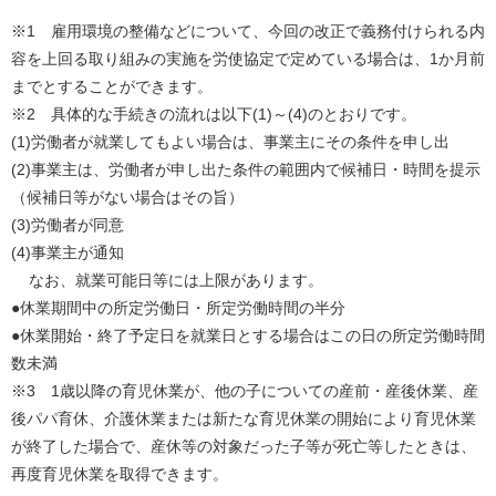
※1 雇用環境の整備などについて、今回の改正で義務付けられる内
容を上回る取り組みの実施を労使協定で定めている場合は、1か月前
までとすることができます。
※2 具体的な手続きの流れは以下(1)～(4)のとおりです。
(1)労働者が就業してもよい場合は、事業主にその条件を申し出
(2)事業主は、労働者が申し出た条件の範囲内で候補日・時間を提示
（候補日等がない場合はその旨）
(3)労働者が同意
(4)事業主が通知
なお、就業可能日等には上限があります。
●休業期間中の所定労働日・所定労働時間の半分
●休業開始・終了予定日を就業日とする場合はこの日の所定労働時間
数未満
※3 1歳以降の育児休業が、他の子についての産前・産後休業、産
後パパ育休、介護休業または新たな育児休業の開始により育児休業
が終了した場合で、産休等の対象だった子等が死亡等したときは、
再度育児休業を取得できます。