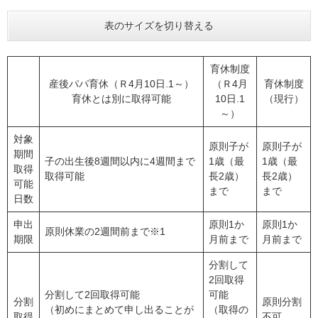
表のサイズを切り替える
育休制度
産後パパ育休（Ｒ4月10日.1～）
（Ｒ4月
育休制度
育休とは別に取得可能
10日.1
（現行）
～）
対象
原則子が
原則子が
期間
子の出生後8週間以内に4週間まで
1歳（最
1歳（最
取得
取得可能
長2歳）
長2歳）
可能
まで
まで
日数
申出
原則1か
原則1か
原則休業の2週間前まで※1
期限
月前まで
月前まで
分割して
2回取得
分割して2回取得可能
可能
分割
原則分割
（初めにまとめて申し出ることが
（取得の
取得
不可