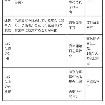
必要）
際にそれ
ぞれ申
出）
休業
労使協定を締結している場合に限
原則就業
原則就業
中の
り、労働者が合意した範囲※2で
不可
不可
就業
休業中に就業することが可能
育休開始
1歳
日は1
育休開始
以降
歳、
－
日を柔軟
の延
1歳半の
化
長
時点に限
定
特別な事
1歳
情がある
以上
場合に限
再取得不
－
の再
り
可
取得
再取得可
能※3