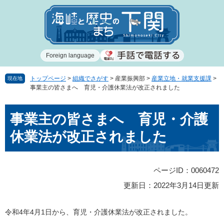
ペ
メ
ー
ニ
ジ
ュ
の
ー
先
を
Foreign language
頭
飛
で
ば
す
し
トップページ
>
組織でさがす
>
産業振興部
>
産業立地・就業支援課
>
現在地
事業主の皆さまへ 育児・介護休業法が改正されました
。
て
本
本
文
事業主の皆さまへ 育児・介護
文
へ
休業法が改正されました
ページID：0060472
更新日：2022年3月14日更新
令和4年4月1日から、育児・介護休業法が改正されました。