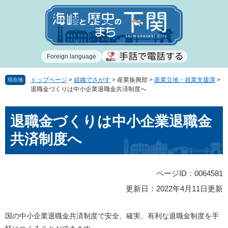
ペ
メ
ー
ニ
ジ
ュ
の
ー
先
を
Foreign language
頭
飛
で
ば
す
し
トップページ
>
組織でさがす
>
産業振興部
>
産業立地・就業支援課
>
現在地
退職金づくりは中小企業退職金共済制度へ
。
て
本
本
文
退職金づくりは中小企業退職金
文
へ
共済制度へ
ページID：0064581
更新日：2022年4月11日更新
国の中小企業退職金共済制度で安全、確実、有利な退職金制度を手