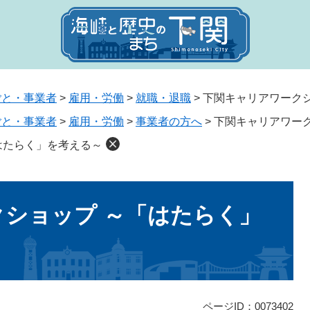
ごと・事業者
>
雇用・労働
>
就職・退職
>
下関キャリアワーク
ごと・事業者
>
雇用・労働
>
事業者の方へ
>
下関キャリアワー
はたらく」を考える～
ショップ ～「はたらく」
ページID：0073402