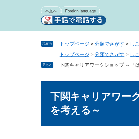
ペ
メ
ー
ニ
本文へ
Foreign language
ジ
ュ
の
ー
先
を
頭
飛
トップページ
>
分類でさがす
>
し
現在地
で
ば
トップページ
>
分類でさがす
>
し
す
し
。
て
下関キャリアワークショップ ～「
足あと
本
文
本
へ
文
下関キャリアワーク
を考える～