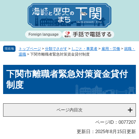
ペ
メ
ー
ニ
ジ
ュ
の
ー
先
を
Foreign language
頭
飛
で
ば
す
し
トップページ
>
分類でさがす
>
しごと・事業者
>
雇用・労働
>
就職・
現在地
退職
>
下関市離職者緊急対策資金貸付制度
。
て
本
本
文
下関市離職者緊急対策資金貸付
文
へ
制度
ページ内目次
ページID：0077207
更新日：2025年8月15日更新