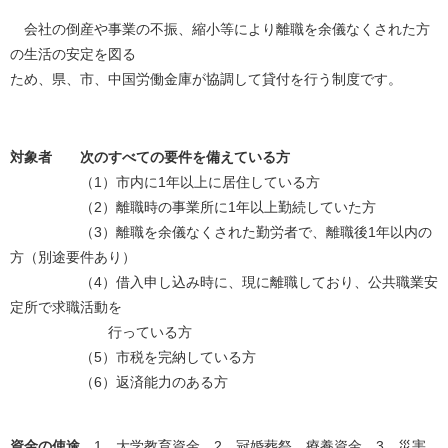
会社の倒産や事業の不振、縮小等により離職を余儀なくされた方
の生活の安定を図る
ため、県、市、中国労働金庫が協調して貸付を行う制度です。
対象者 次のすべての要件を備えている方
（1）市内に1年以上に居住している方
（2）離職時の事業所に1年以上勤続していた方
（3）離職を余儀なくされた勤労者で、離職後1年以内の
方（別途要件あり）
（4）借入申し込み時に、現に離職しており、公共職業安
定所で求職活動を
行っている方
（5）市税を完納している方
（6）返済能力のある方
資金の使途
1，大学教育資金 2，冠婚葬祭、療養資金 3，災害