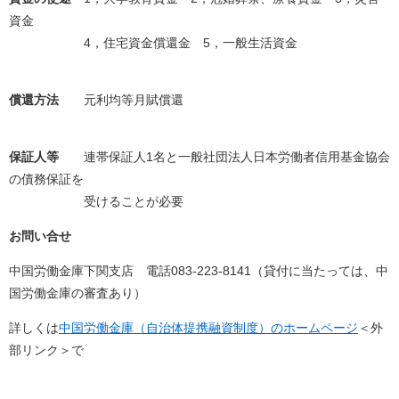
資金
4，住宅資金償還金 5，一般生活資金
償還方法
元利均等月賦償還
保証人等
連帯保証人1名と一般社団法人日本労働者信用基金協会
の債務保証を
受けることが必要
お問い合せ
中国労働金庫下関支店 電話083‐223-8141（貸付に当たっては、中
国労働金庫の審査あり）
詳しくは
中国労働金庫（自治体提携融資制度）のホームページ
＜外
部リンク＞
で