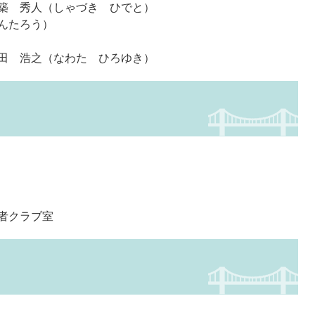
築 秀人（しゃづき ひでと）
んたろう）
田 浩之（なわた ひろゆき）
者クラブ室