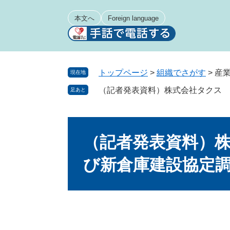
ペ
メ
ー
ニ
本文へ
Foreign language
ジ
ュ
の
ー
先
を
頭
飛
トップページ
>
組織でさがす
>
産
現在地
で
ば
（記者発表資料）株式会社タクス 
足あと
す
し
。
て
本
本
文
文
（記者発表資料）
へ
び新倉庫建設協定