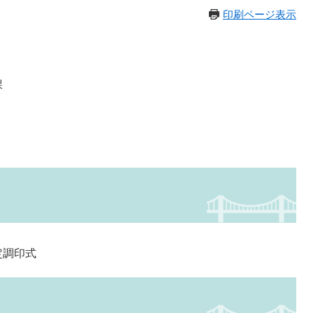
印刷ページ表示
課
定調印式