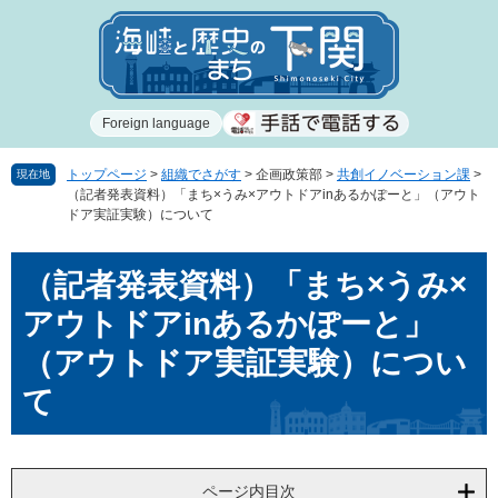
ペ
メ
ー
ニ
ジ
ュ
の
ー
先
を
Foreign language
頭
飛
で
ば
す
し
トップページ
>
組織でさがす
>
企画政策部
>
共創イノベーション課
>
現在地
（記者発表資料）「まち×うみ×アウトドアinあるかぽーと」（アウト
。
て
ドア実証実験）について
本
文
本
へ
（記者発表資料）「まち×うみ×
文
アウトドアinあるかぽーと」
（アウトドア実証実験）につい
て
ページ内目次