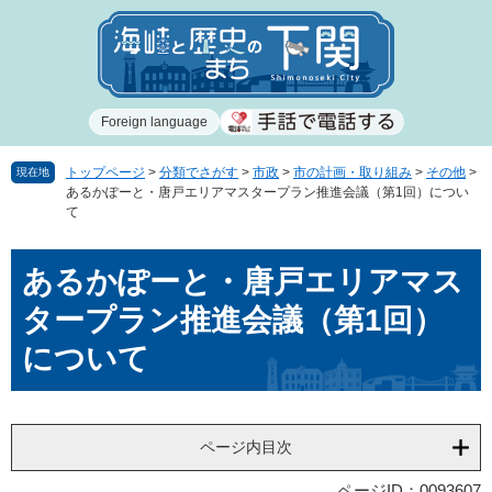
ペ
メ
ー
ニ
ジ
ュ
の
ー
先
を
Foreign language
頭
飛
で
ば
す
し
トップページ
>
分類でさがす
>
市政
>
市の計画・取り組み
>
その他
>
現在地
あるかぽーと・唐戸エリアマスタープラン推進会議（第1回）につい
。
て
て
本
文
本
へ
あるかぽーと・唐戸エリアマス
文
タープラン推進会議（第1回）
について
ページ内目次
ページID：0093607