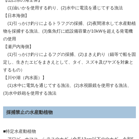
【山口県の海全体】
(1)油いかを使用する釣り、(2)水中に電流を通じてする漁法
【日本海側】
(1)引っかけ釣りによるトラフグの採捕、(2)夜間潜水して水産動植
物を採捕する漁法、(3)集魚灯に総設備容量が10kWを超える発電機
の使用
【瀬戸内海側】
(1)引っかけ釣りによるフグの採捕、(2)まきえ釣り（錨等で船を固
定し、生きたエビをまきえとして、タイ、スズキ及びヤズを対象と
するもの）
【川や湖（内水面）】
(1)水中に電気を通じてする漁法、(2)水視眼鏡を使用する漁法、
(3)水中鉄砲を使用する漁法
採捕禁止の水産動植物
■特定水産動植物