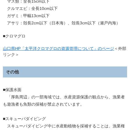
マス類：全長15cm以下
クルマエビ：全長10cm以下
ガザミ：甲幅13cm以下
アサリ：殻長2cm以下（日本海）、殻長3cm以下（瀬戸内海）
■クロマグロ
山口県HP「太平洋クロマグロの資源管理について」のページ
＜外部
リンク＞
その他
■保護水面
「厚島周辺」の一部海域では、水産資源保護の観点から、漁業者
も遊漁者も魚類の採補が禁止されています。
■スキューバダイビング
スキューバダイビング中に水産動植物を採補することは、漁業権