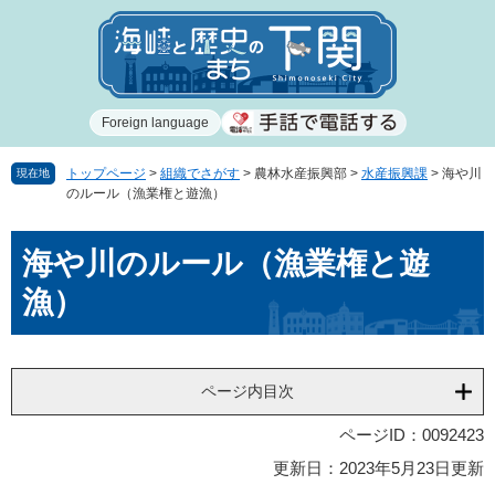
ペ
メ
ー
ニ
ジ
ュ
の
ー
先
を
Foreign language
頭
飛
で
ば
す
し
トップページ
>
組織でさがす
>
農林水産振興部
>
水産振興課
>
海や川
現在地
のルール（漁業権と遊漁）
。
て
本
本
文
海や川のルール（漁業権と遊
文
へ
漁）
ページ内目次
ページID：0092423
更新日：2023年5月23日更新