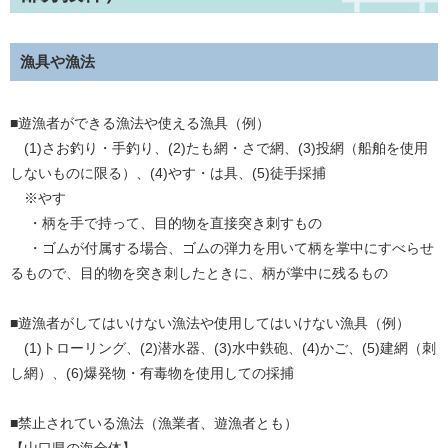
漁具や漁法
■遊漁者ができる漁法や使える漁具（例）
(1)さお釣り・手釣り、(2)たも網・さで網、(3)投網（船舶を使用
しないものに限る）、(4)やす・は具、(5)徒手採捕
※やす
・柄を手で持って、目的物を直接突き刺すもの
・ゴムが付属する場合、ゴムの弾力を用いて柄を掌中にすべらせ
るもので、目的物を突き刺したときに、柄が掌中に残るもの
■遊漁者がしてはいけない漁法や使用してはいけない漁具（例）
(1)トローリング、(2)潜水器、(3)水中鉄砲、(4)かご、(5)建網（刺
し網）、(6)爆発物・有毒物を使用しての採捕
■禁止されている漁法（漁業者、遊漁者とも）