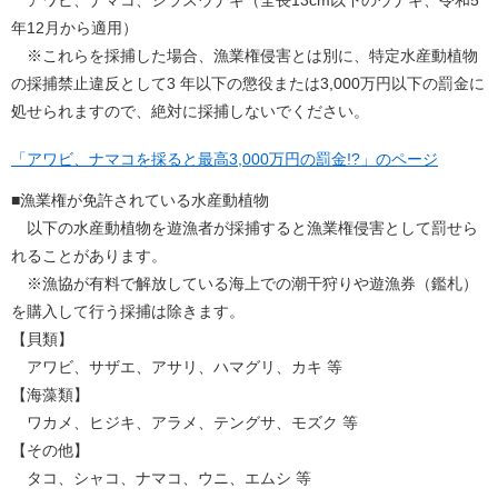
アワビ、ナマコ、シラスウナギ（全長13cm以下のウナギ、令和5
年12月から適用）
※これらを採捕した場合、漁業権侵害とは別に、特定水産動植物
の採捕禁止違反として3 年以下の懲役または3,000万円以下の罰金に
処せられますので、絶対に採捕しないでください。
「アワビ、ナマコを採ると最高3,000万円の罰金!?」のページ
■漁業権が免許されている水産動植物
以下の水産動植物を遊漁者が採捕すると漁業権侵害として罰せら
れることがあります。
※漁協が有料で解放している海上での潮干狩りや遊漁券（鑑札）
を購入して行う採捕は除きます。
【貝類】
アワビ、サザエ、アサリ、ハマグリ、カキ 等
【海藻類】
ワカメ、ヒジキ、アラメ、テングサ、モズク 等
【その他】
タコ、シャコ、ナマコ、ウニ、エムシ 等