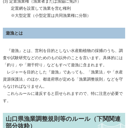
(3) 定置漁業権（漁業者または漁協に免許）
定置網を設置して漁業を営む権利
※大型定置（小型定置は共同漁業権に分類）
遊漁とは
『遊漁』とは、営利を目的としない水産動植物の採捕のうち、調
査や試験研究などのためのもの以外のことを言います。具体的には
「釣り」や「潮干狩り」などもすべて遊漁に含まれます。
レジャーを目的とした『遊漁』であっても、「漁業法」や「水産
資源保護法」のほか、都道府県が定める「漁業調整規則」などを守
らなければなりません。
これらルールに違反すると罰せられますので、特に注意が必要で
す。
山口県漁業調整規則等のルール（下関関連
部分抜粋）