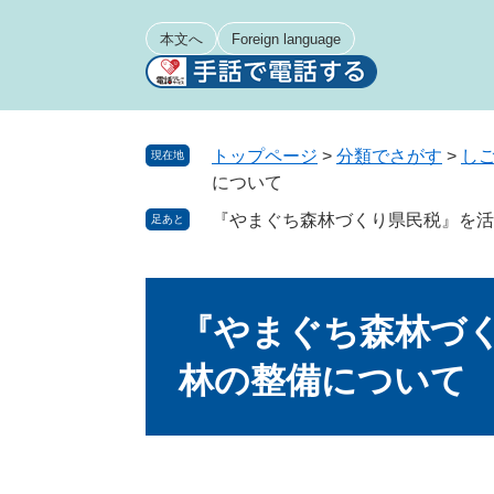
ペ
メ
ー
ニ
本文へ
Foreign language
ジ
ュ
の
ー
先
を
頭
飛
トップページ
>
分類でさがす
>
し
現在地
で
ば
について
す
し
『やまぐち森林づくり県民税』を活
足あと
。
て
本
文
本
へ
文
『やまぐち森林づ
林の整備について