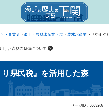
ごと・事業者
>
商工・農林水産業・港
>
農林水産業
>
『やまぐ
用した森林の整備について
くり県民税』を活用した森
ページID：0003208