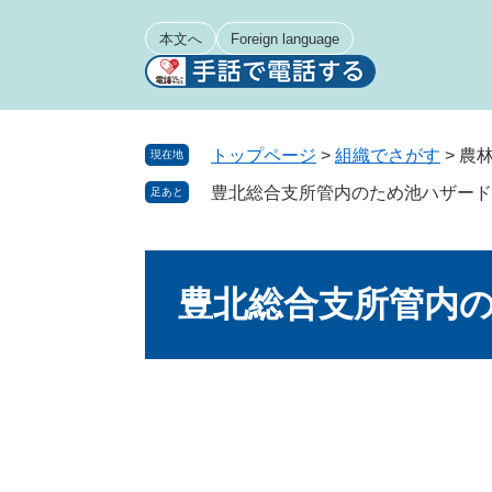
ペ
メ
ー
ニ
本文へ
Foreign language
ジ
ュ
の
ー
先
を
頭
飛
トップページ
>
組織でさがす
>
農
現在地
で
ば
豊北総合支所管内のため池ハザード
足あと
す
し
。
て
本
本
文
文
豊北総合支所管内
へ