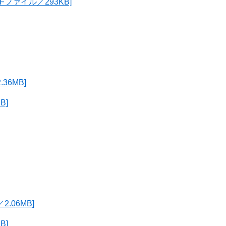
ファイル／293KB]
36MB]
B]
.06MB]
B]