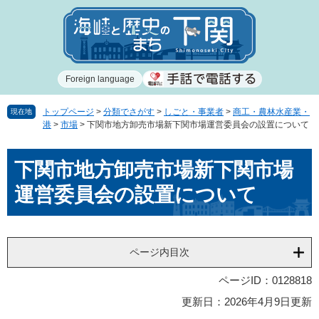
ペ
メ
ー
ニ
ジ
ュ
の
ー
先
を
Foreign language
頭
飛
で
ば
す
し
トップページ
>
分類でさがす
>
しごと・事業者
>
商工・農林水産業・
現在地
港
>
市場
>
下関市地方卸売市場新下関市場運営委員会の設置について
。
て
本
本
文
下関市地方卸売市場新下関市場
文
へ
運営委員会の設置について
ページ内目次
ページID：0128818
更新日：2026年4月9日更新