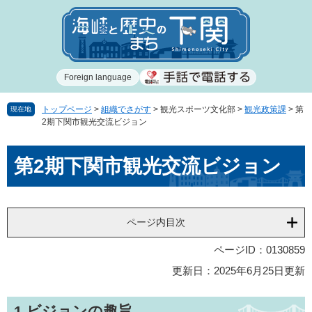
ペ
メ
ー
ニ
ジ
ュ
の
ー
先
を
Foreign language
頭
飛
で
ば
す
し
トップページ
>
組織でさがす
>
観光スポーツ文化部
>
観光政策課
>
第
現在地
2期下関市観光交流ビジョン
。
て
本
本
文
第2期下関市観光交流ビジョン
文
へ
ページ内目次
ページID：0130859
更新日：2025年6月25日更新
1.ビジョンの趣旨