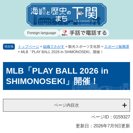
ペ
メ
ー
ニ
ジ
ュ
の
ー
先
を
Foreign language
頭
飛
で
ば
す
し
トップページ
>
組織でさがす
>
観光スポーツ文化部
>
スポーツ振興課
現在地
>
MLB「PLAY BALL 2026 in SHIMONOSEKI」開催！
。
て
本
本
文
MLB「PLAY BALL 2026 in
文
へ
SHIMONOSEKI」開催！
ページ内目次
ページID：0159327
更新日：2026年7月9日更新