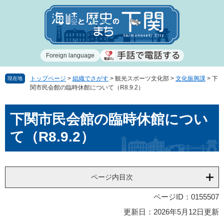
ペ
メ
ー
ニ
ジ
ュ
の
ー
先
を
Foreign language
頭
飛
で
ば
す
し
トップページ
>
組織でさがす
>
観光スポーツ文化部
>
文化振興課
>
下
現在地
関市民会館の臨時休館について（R8.9.2）
。
て
本
本
文
下関市民会館の臨時休館につい
文
へ
て（R8.9.2）
ページ内目次
ページID：0155507
更新日：2026年5月12日更新