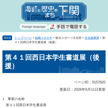
ペ
メ
ー
ニ
ジ
ュ
の
ー
先
を
Foreign language
頭
飛
で
ば
す
し
トップページ
>
組織でさがす
>
観光スポーツ文化部
>
文化振興課
>
第
現在地
４１回西日本学生書道展（後援）
。
て
本
本
文
第４１回西日本学生書道展（後
文
へ
援）
ページID：0157820
更新日：2026年6月11日更新
1 事業の名称
第４１回西日本学生書道展