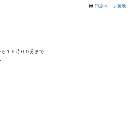
印刷ページ表示
ら１６時００分まで
ル