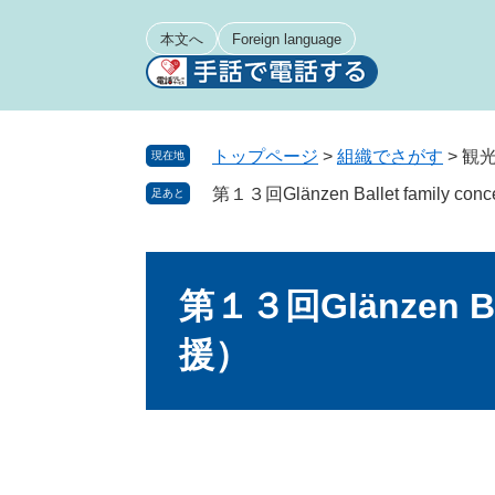
ペ
メ
ー
ニ
本文へ
Foreign language
ジ
ュ
の
ー
先
を
頭
飛
トップページ
>
組織でさがす
>
観
現在地
で
ば
第１３回Glänzen Ballet family co
足あと
す
し
。
て
本
本
文
文
第１３回Glänzen Bal
へ
援）