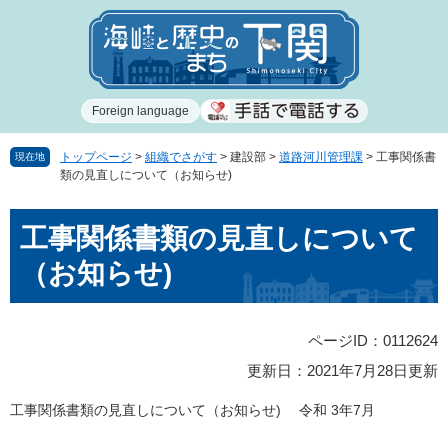
ペ
メ
ー
ニ
ジ
ュ
の
ー
先
を
Foreign language
頭
飛
で
ば
す
し
トップページ
>
組織でさがす
>
建設部
>
道路河川管理課
>
工事関係書
現在地
類の見直しについて（お知らせ)
。
て
本
本
文
工事関係書類の見直しについて
文
へ
（お知らせ)
ページID：0112624
更新日：2021年7月28日更新
工事関係書類の見直しについて（お知らせ) 令和 3年7月