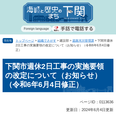
ペ
メ
ー
ニ
ジ
ュ
の
ー
先
を
Foreign language
頭
飛
で
ば
す
し
トップページ
>
組織でさがす
>
建設部
>
道路河川管理課
>
下関市週休
現在地
2日工事の実施要領の改定について（お知らせ）（令和6年6月4日修
。
て
正）
本
文
本
へ
下関市週休2日工事の実施要領
文
の改定について（お知らせ）
（令和6年6月4日修正）
ページID：0113636
更新日：2024年6月4日更新