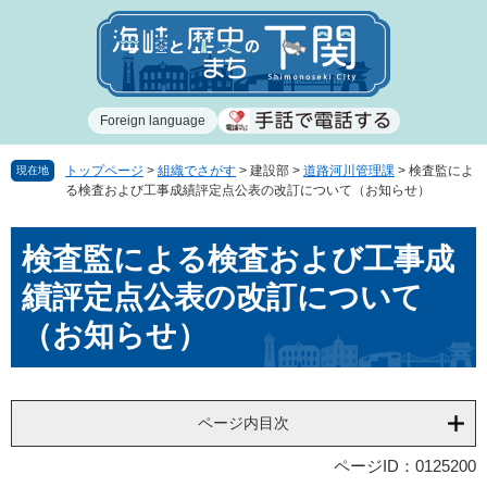
ペ
メ
ー
ニ
ジ
ュ
の
ー
先
を
Foreign language
頭
飛
で
ば
す
し
トップページ
>
組織でさがす
>
建設部
>
道路河川管理課
>
検査監によ
現在地
る検査および工事成績評定点公表の改訂について（お知らせ）
。
て
本
本
文
検査監による検査および工事成
文
へ
績評定点公表の改訂について
（お知らせ）
ページ内目次
ページID：0125200