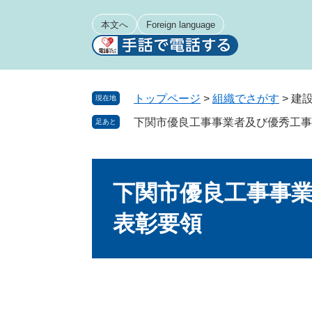
ペ
メ
ー
ニ
本文へ
Foreign language
ジ
ュ
の
ー
先
を
頭
飛
トップページ
>
組織でさがす
>
建
現在地
で
ば
下関市優良工事事業者及び優秀工事
足あと
す
し
。
て
本
本
文
文
下関市優良工事事
へ
表彰要領