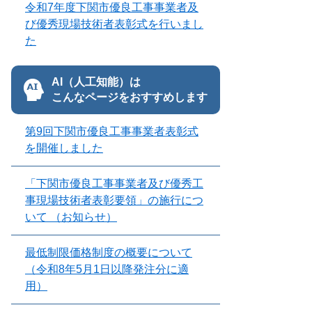
令和7年度下関市優良工事事業者及
び優秀現場技術者表彰式を行いまし
た
AI（人工知能）は
こんなページをおすすめします
第9回下関市優良工事事業者表彰式
を開催しました
「下関市優良工事事業者及び優秀工
事現場技術者表彰要領」の施行につ
いて （お知らせ）
最低制限価格制度の概要について
（令和8年5月1日以降発注分に適
用）