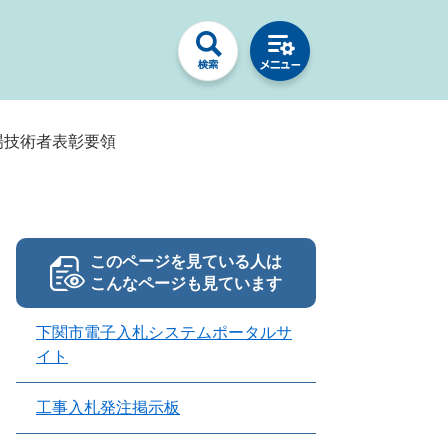
場技術者表彰要領
このページを見ている人は
こんなページも見ています
下関市電子入札システムポータルサ
イト
工事入札発注掲示板