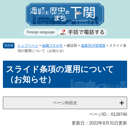
ペ
メ
ー
ニ
ジ
ュ
の
ー
先
を
Foreign language
頭
飛
で
ば
す
し
トップページ
>
組織でさがす
>
建設部
>
道路河川管理課
>
スライド条
現在地
項の運用について（お知らせ）
。
て
本
本
文
スライド条項の運用について
文
へ
（お知らせ）
ページ内目次
ページID：0128746
更新日：2022年8月31日更新