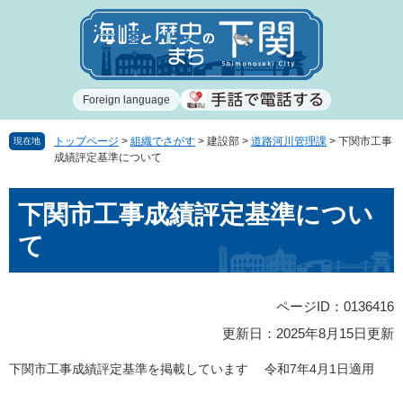
ペ
メ
ー
ニ
ジ
ュ
の
ー
先
を
Foreign language
頭
飛
で
ば
す
し
トップページ
>
組織でさがす
>
建設部
>
道路河川管理課
>
下関市工事
現在地
成績評定基準について
。
て
本
本
文
下関市工事成績評定基準につい
文
へ
て
ページID：0136416
更新日：2025年8月15日更新
下関市工事成績評定基準を掲載しています 令和7年4月1日適用