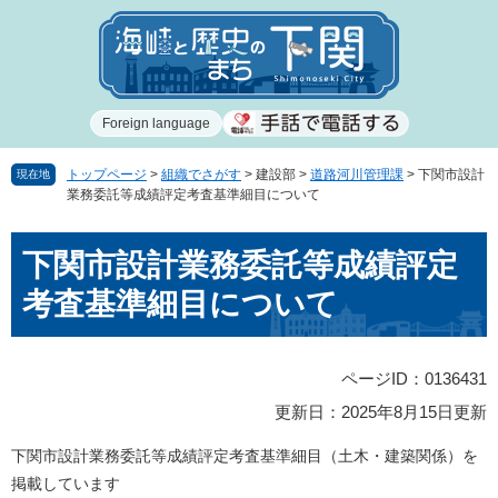
ペ
メ
ー
ニ
ジ
ュ
の
ー
先
を
Foreign language
頭
飛
で
ば
す
し
トップページ
>
組織でさがす
>
建設部
>
道路河川管理課
>
下関市設計
現在地
業務委託等成績評定考査基準細目について
。
て
本
本
文
下関市設計業務委託等成績評定
文
へ
考査基準細目について
ページID：0136431
更新日：2025年8月15日更新
下関市設計業務委託等成績評定考査基準細目（土木・建築関係）を
掲載しています