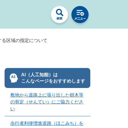
する区域の指定について
AI（人工知能）は
こんなページをおすすめします
敷地から道路上に張り出した樹木等
の剪定（せんてい）にご協力くださ
い
歩行者利便増進道路（ほこみち）を