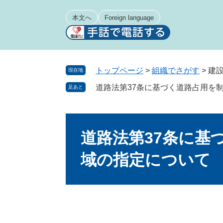
ペ
メ
ー
ニ
本文へ
Foreign language
ジ
ュ
の
ー
先
を
頭
飛
トップページ
>
組織でさがす
>
建
現在地
で
ば
道路法第37条に基づく道路占用を
足あと
す
し
。
て
本
本
文
文
道路法第37条に基
へ
域の指定について