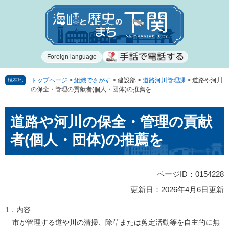
ペ
メ
ー
ニ
ジ
ュ
の
ー
先
を
Foreign language
頭
飛
で
ば
す
し
トップページ
>
組織でさがす
>
建設部
>
道路河川管理課
>
道路や河川
現在地
の保全・管理の貢献者(個人・団体)の推薦を
。
て
本
本
文
道路や河川の保全・管理の貢献
文
へ
者(個人・団体)の推薦を
ページID：0154228
更新日：2026年4月6日更新
1．内容
市が管理する道や川の清掃、除草または剪定活動等を自主的に無