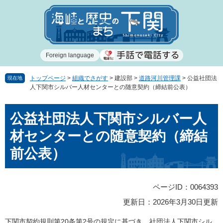
ペ
メ
ー
ニ
ジ
ュ
の
ー
先
を
Foreign language
頭
飛
で
ば
す
し
トップページ
>
組織でさがす
>
建設部
>
道路河川管理課
>
公益社団法
現在地
人下関市シルバー人材センターとの随意契約（締結前公表）
。
て
本
本
文
公益社団法人下関市シルバー人
文
へ
材センターとの随意契約（締結
前公表）
ページID：0064393
更新日：2026年3月30日更新
下関市契約規則第20条第2号の規定に基づき、社団法人下関市シル