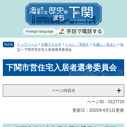
ペ
メ
ー
ニ
ジ
ュ
の
ー
先
を
Foreign language
頭
飛
で
ば
す
し
トップページ
>
分類でさがす
>
くらし・手続き
>
引越し・住まい
>
住
現在地
宅
>
下関市営住宅入居者選考委員会
。
て
本
本
文
下関市営住宅入居者選考委員会
文
へ
ページ内目次
ページID：0127710
更新日：2025年4月1日更新