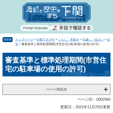
ペ
メ
ー
ニ
ジ
ュ
の
ー
先
を
Foreign language
頭
飛
で
ば
す
し
トップページ
>
分類でさがす
>
くらし・手続き
>
引越し・住まい
>
住
現在地
宅
>
審査基準と標準処理期間(市営住宅の駐車場の使用の許可)
。
て
本
本
文
審査基準と標準処理期間(市営住
文
へ
宅の駐車場の使用の許可)
ページ内目次
ページID：0002560
更新日：2021年11月29日更新