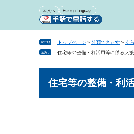
ペ
メ
ー
ニ
本文へ
Foreign language
ジ
ュ
の
ー
先
を
頭
飛
トップページ
>
分類でさがす
>
く
現在地
で
ば
住宅等の整備・利活用等に係る支援
足あと
す
し
。
て
本
本
文
文
住宅等の整備・利
へ