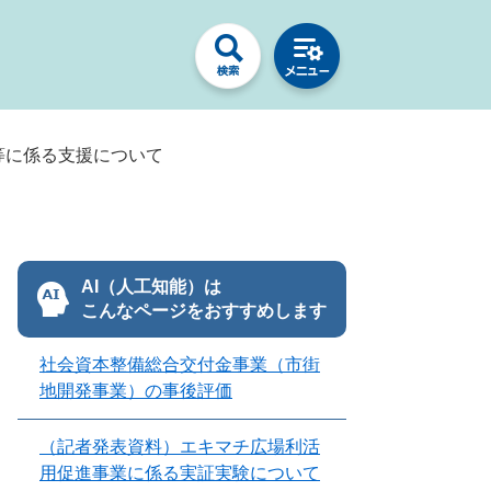
等に係る支援について
AI（人工知能）は
こんなページをおすすめします
社会資本整備総合交付金事業（市街
地開発事業）の事後評価
（記者発表資料）エキマチ広場利活
用促進事業に係る実証実験について