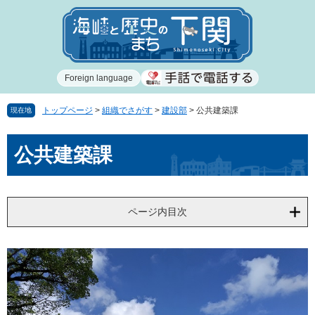
ペ
メ
ー
ニ
ジ
ュ
の
ー
先
を
Foreign language
頭
飛
で
ば
す
し
トップページ
>
組織でさがす
>
建設部
>
公共建築課
現在地
。
て
本
本
公共建築課
文
文
へ
ページ内目次