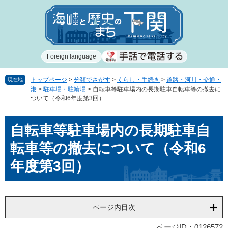
ペ
メ
ー
ニ
ジ
ュ
の
ー
先
を
Foreign language
頭
飛
で
ば
す
し
トップページ
>
分類でさがす
>
くらし・手続き
>
道路・河川・交通・
現在地
港
>
駐車場・駐輪場
>
自転車等駐車場内の長期駐車自転車等の撤去に
。
て
ついて（令和6年度第3回）
本
文
本
へ
自転車等駐車場内の長期駐車自
文
転車等の撤去について（令和6
年度第3回）
ページ内目次
ページID：0126572