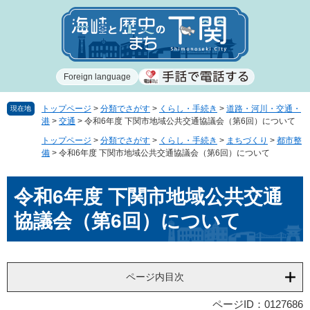
ペ
メ
ー
ニ
ジ
ュ
の
ー
先
を
Foreign language
頭
飛
で
ば
す
し
トップページ
>
分類でさがす
>
くらし・手続き
>
道路・河川・交通・
現在地
港
>
交通
>
令和6年度 下関市地域公共交通協議会（第6回）について
。
て
本
トップページ
>
分類でさがす
>
くらし・手続き
>
まちづくり
>
都市整
文
備
>
令和6年度 下関市地域公共交通協議会（第6回）について
へ
本
令和6年度 下関市地域公共交通
文
協議会（第6回）について
ページ内目次
ページID：0127686