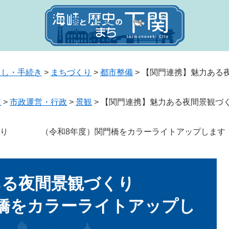
らし・手続き
>
まちづくり
>
都市整備
>
【関門連携】魅力あ
政
>
市政運営・行政
>
景観
>
【関門連携】魅力ある夜間景観
くり （令和8年度）関門橋をカラーライトアップします
力ある夜間景観づくり
門橋をカラーライトアップし