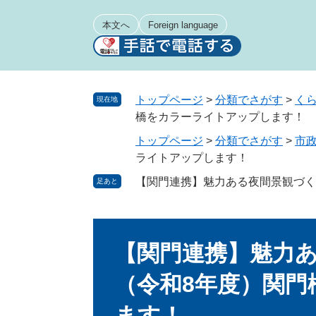
ペ
メ
ー
ニ
本文へ
Foreign language
ジ
ュ
の
ー
先
を
頭
飛
トップページ
>
分類でさがす
>
く
現在地
で
ば
橋をカラーライトアップします！
す
し
トップページ
>
分類でさがす
>
市
。
て
ライトアップします！
本
文
【関門連携】魅力ある夜間景観づ
足あと
へ
本
文
【関門連携】魅
（令和8年度）関
ます！