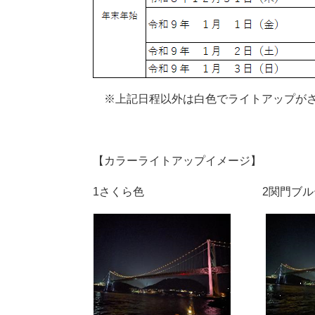
※上記日程以外は白色でライトアップが
【カラーライトアップイメージ】
1さくら色 2関門