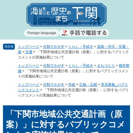
ペ
メ
ー
ニ
ジ
ュ
の
ー
先
を
Foreign language
頭
飛
で
ば
す
し
トップページ
>
分類でさがす
>
くらし・手続き
>
道路・河川・交通・
現在地
港
>
交通
>
「下関市地域公共交通計画（原案）」に対するパブリック
。
て
コメントの実施結果について
本
文
トップページ
>
分類でさがす
>
くらし・手続き
>
まちづくり
>
都市整
備
>
「下関市地域公共交通計画（原案）」に対するパブリックコメン
へ
トの実施結果について
トップページ
>
分類でさがす
>
市政
>
広報・広聴
>
意見募集_パブリ
ックコメント
>
「下関市地域公共交通計画（原案）」に対するパブリ
ックコメントの実施結果について
本
「下関市地域公共交通計画（原
文
案）」に対するパブリックコメ