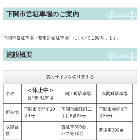
下関市営駐車場のご案内
下関市営駐車場（都市計画駐車場）についてご案内します。
施設概要
表のサイズを切り替える
＜休止中＞
名称
細江町駐車場
赤間町駐車場
長門町駐車場
下関市長門町10
下関市細江町二
下関市赤間町7
所在地
番1号
丁目8番25号
番35号
収容台
普通車500台、
普通車300台
数
バス等10台