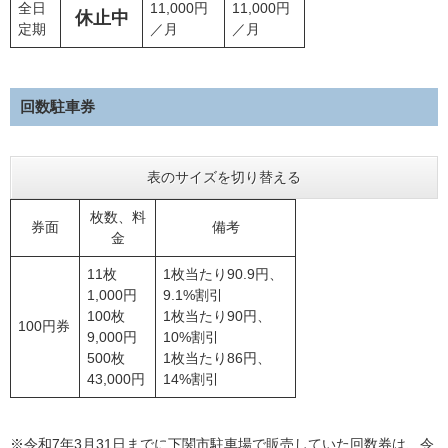
全日
11,000円
11,000円
休止中
定期
／月
／月
回数駐車券
表のサイズを切り替える
枚数、料
券面
備考
金
11枚
1枚当たり90.9円、
1,000円
9.1%割引
100枚
1枚当たり90円、
100円券
9,000円
10%割引
500枚
1枚当たり86円、
43,000円
14%割引
※令和7年3月31日までに下関市駐車場で販売していた回数券は、令