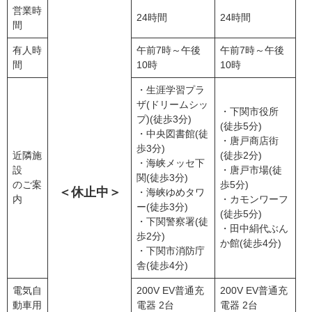
営業時
24時間
24時間
間
有人時
午前7時～午後
午前7時～午後
間
10時
10時
・生涯学習プラ
ザ(ドリームシッ
・下関市役所
プ)(徒歩3分)
(徒歩5分)
・中央図書館(徒
・唐戸商店街
歩3分)
近隣施
(徒歩2分)
・海峡メッセ下
設
・唐戸市場(徒
関(徒歩3分)
のご案
歩5分)
＜休止中＞
・海峡ゆめタワ
内
・カモンワーフ
ー(徒歩3分)
(徒歩5分)
・下関警察署(徒
・田中絹代ぶん
歩2分)
か館(徒歩4分)
・下関市消防庁
舎(徒歩4分)
電気自
200V EV普通充
200V EV普通充
動車用
電器 2台
電器 2台