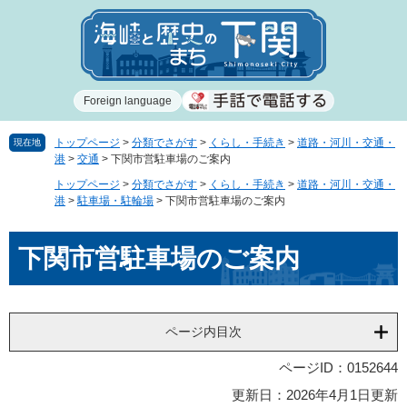
ペ
メ
ー
ニ
ジ
ュ
の
ー
先
を
Foreign language
頭
飛
で
ば
す
し
トップページ
>
分類でさがす
>
くらし・手続き
>
道路・河川・交通・
現在地
港
>
交通
>
下関市営駐車場のご案内
。
て
本
トップページ
>
分類でさがす
>
くらし・手続き
>
道路・河川・交通・
文
港
>
駐車場・駐輪場
>
下関市営駐車場のご案内
へ
本
下関市営駐車場のご案内
文
ページ内目次
ページID：0152644
更新日：2026年4月1日更新