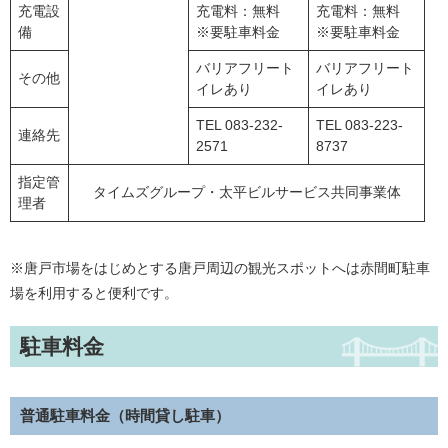
充電設
充電料：無料
充電料：無料
備
※要駐車料金
※要駐車料金
バリアフリート
バリアフリート
その他
イレあり
イレあり
TEL 083-232-
TEL 083-223-
連絡先
2571
8737
指定管
タイムズグループ・太平ビルサービス共同事業体
理者
※唐戸市場をはじめとする唐戸周辺の観光スポットへは赤間町駐車
場を利用すると便利です。
駐車料金
普通駐車料金（時間貸し駐車）