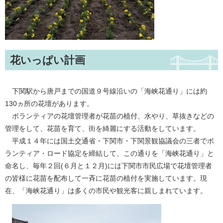
花いっぱい計画
下関駅から唐戸までの国道９号線沿いの「海峡花通り」には約
130ヵ所の花壇があります。
ボランティアの花壇管理者が花苗の植付、水やり、草抜きなどの
管理をして、花苗を育て、街を綺麗にする活動をしています。
平成１４年には国土交通省・下関市・下関景観協議会の三者でボ
ランティア・ロード協定を締結して、この通りを「海峡花通り」と
命名し、毎年２回(６月と１２月)には下関市市民広場で花壇管理者
の皆様に花苗を配布して一斉に花苗の植付を実施しています。現
在、「海峡花通り」は多くの市民や観光客に親しまれています。