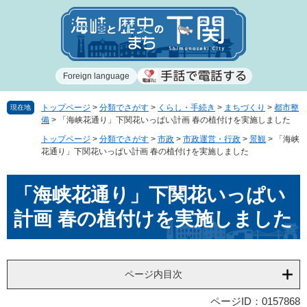
ペ
メ
ー
ニ
ジ
ュ
の
ー
先
を
Foreign language
頭
飛
で
ば
す
し
トップページ
>
分類でさがす
>
くらし・手続き
>
まちづくり
>
都市整
現在地
備
>
「海峡花通り」下関花いっぱい計画 春の植付けを実施しました
。
て
本
トップページ
>
分類でさがす
>
市政
>
市政運営・行政
>
景観
>
「海峡
文
花通り」下関花いっぱい計画 春の植付けを実施しました
へ
本
「海峡花通り」下関花いっぱい
文
計画 春の植付けを実施しました
ページ内目次
ページID：0157868