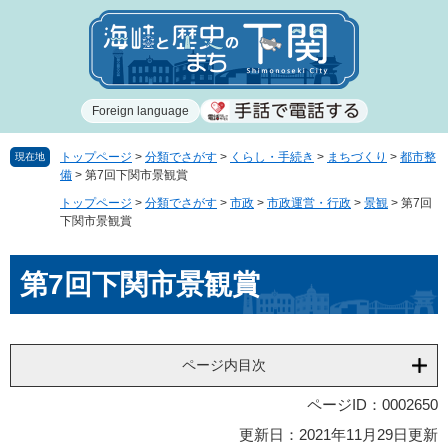
ペ
メ
ー
ニ
ジ
ュ
の
ー
先
を
Foreign language
頭
飛
で
ば
す
し
トップページ
>
分類でさがす
>
くらし・手続き
>
まちづくり
>
都市整
現在地
備
>
第7回下関市景観賞
。
て
本
トップページ
>
分類でさがす
>
市政
>
市政運営・行政
>
景観
>
第7回
文
下関市景観賞
へ
本
第7回下関市景観賞
文
ページ内目次
ページID：0002650
更新日：2021年11月29日更新