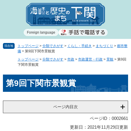
ペ
メ
ー
ニ
ジ
ュ
の
ー
先
を
Foreign language
頭
飛
で
ば
す
し
トップページ
>
分類でさがす
>
くらし・手続き
>
まちづくり
>
都市整
現在地
備
>
第9回下関市景観賞
。
て
本
トップページ
>
分類でさがす
>
市政
>
市政運営・行政
>
景観
>
第9回
文
下関市景観賞
へ
本
第9回下関市景観賞
文
ページ内目次
ページID：0002661
更新日：2021年11月29日更新