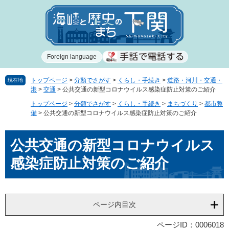
ペ
メ
ー
ニ
ジ
ュ
の
ー
先
を
Foreign language
頭
飛
で
ば
す
し
トップページ
>
分類でさがす
>
くらし・手続き
>
道路・河川・交通・
現在地
港
>
交通
>
公共交通の新型コロナウイルス感染症防止対策のご紹介
。
て
本
トップページ
>
分類でさがす
>
くらし・手続き
>
まちづくり
>
都市整
文
備
>
公共交通の新型コロナウイルス感染症防止対策のご紹介
へ
本
公共交通の新型コロナウイルス
文
感染症防止対策のご紹介
ページ内目次
ページID：0006018