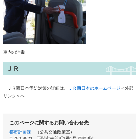
車内の消毒
ＪＲ
ＪＲ西日本予防対策の詳細は、
ＪＲ西日本のホームページ
＜外部
リンク＞
へ
このページに関するお問い合わせ先
都市計画課
公共交通政策室
〒750-8521
下関市南部町1番1号 東棟3階